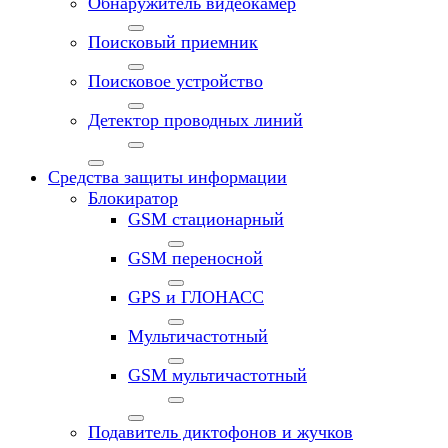
Обнаружитель видеокамер
Поисковый приемник
Поисковое устройство
Детектор проводных линий
Средства защиты информации
Блокиратор
GSM стационарный
GSM переносной
GPS и ГЛОНАСС
Мультичастотный
GSM мультичастотный
Подавитель диктофонов и жучков