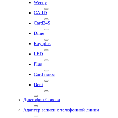
Weeny
CARD
Card24S
Dime
Ray plus
LED
Plus
Card плюс
Deni
Диктофон Сорока
Адаптер записи с телефонной линии