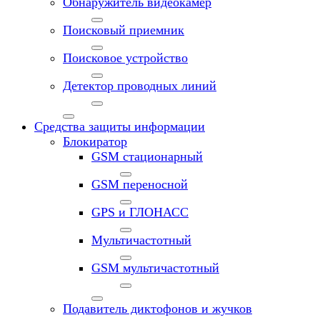
Обнаружитель видеокамер
Поисковый приемник
Поисковое устройство
Детектор проводных линий
Средства защиты информации
Блокиратор
GSM стационарный
GSM переносной
GPS и ГЛОНАСС
Мультичастотный
GSM мультичастотный
Подавитель диктофонов и жучков