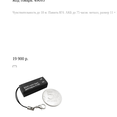
Код товара: 49093
Чувствительность до 18 м. Память 8Гб. АКБ до 75 часов. металл, размер 11 × 1
19 900 р.