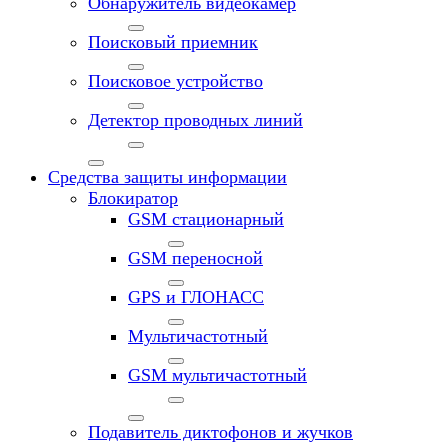
Обнаружитель видеокамер
Поисковый приемник
Поисковое устройство
Детектор проводных линий
Средства защиты информации
Блокиратор
GSM стационарный
GSM переносной
GPS и ГЛОНАСС
Мультичастотный
GSM мультичастотный
Подавитель диктофонов и жучков