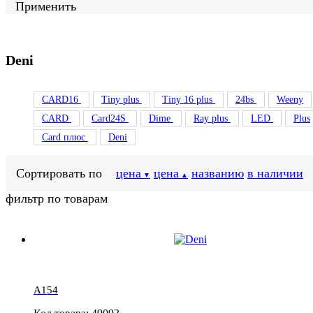
Применить
Deni
CARD16
Tiny plus
Tiny 16 plus
24bs
Weeny
CARD
Card24S
Dime
Ray plus
LED
Plus
Card плюс
Deni
Сортировать по
цена
цена
названию
в наличии
▼
▲
фильтр по товарам
A154