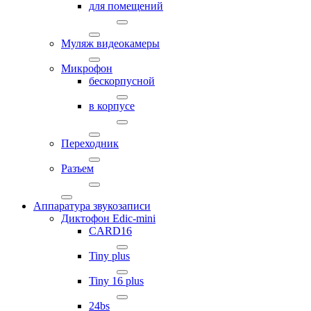
для помещений
Муляж видеокамеры
Микрофон
бескорпусной
в корпусе
Переходник
Разъем
Аппаратура звукозаписи
Диктофон Edic-mini
CARD16
Tiny plus
Tiny 16 plus
24bs