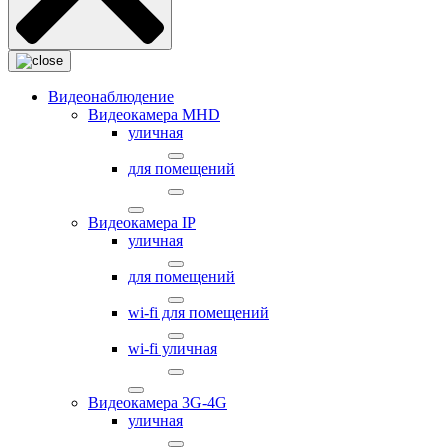
Видеонаблюдение
Видеокамера MНD
уличная
для помещений
Видеокамера IP
уличная
для помещений
wi-fi для помещений
wi-fi уличная
Видеокамера 3G-4G
уличная