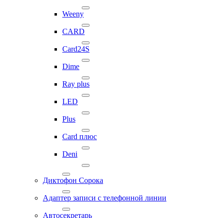
Weeny
CARD
Card24S
Dime
Ray plus
LED
Plus
Card плюс
Deni
Диктофон Сорока
Адаптер записи с телефонной линии
Автосекретарь