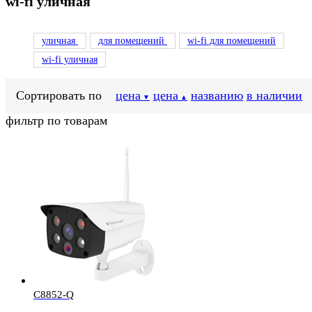
wi-fi уличная
уличная
для помещений
wi-fi для помещений
wi-fi уличная
Сортировать по
цена
цена
названию
в наличии
▼
▲
фильтр по товарам
C8852-Q