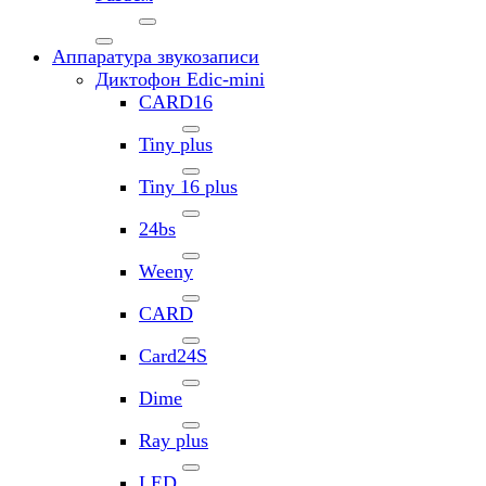
Аппаратура звукозаписи
Диктофон Edic-mini
CARD16
Tiny plus
Tiny 16 plus
24bs
Weeny
CARD
Card24S
Dime
Ray plus
LED