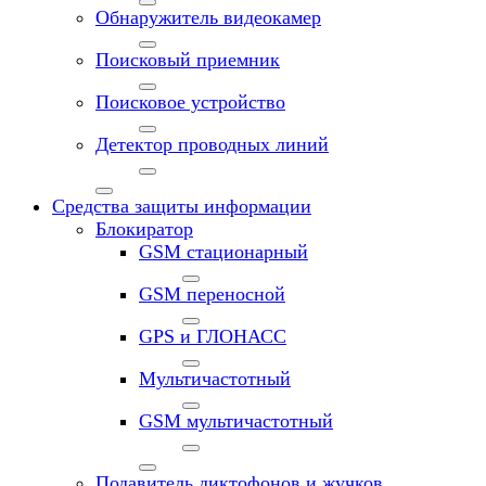
Обнаружитель видеокамер
Поисковый приемник
Поисковое устройство
Детектор проводных линий
Средства защиты информации
Блокиратор
GSM стационарный
GSM переносной
GPS и ГЛОНАСС
Мультичастотный
GSM мультичастотный
Подавитель диктофонов и жучков