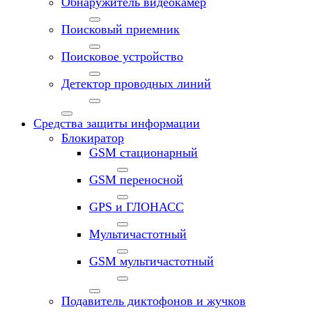
Обнаружитель видеокамер
Поисковый приемник
Поисковое устройство
Детектор проводных линий
Средства защиты информации
Блокиратор
GSM стационарный
GSM переносной
GPS и ГЛОНАСС
Мультичастотный
GSM мультичастотный
Подавитель диктофонов и жучков