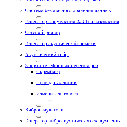
Система безопасного хранения данных
Генератор зашумления 220 В и заземления
Сетевой фильтр
Генератор акустической помехи
Акустический сейф
Защита телефонных переговоров
Скремблер
Проводных линий
Изменитель голоса
Виброизлучатели
Генератор виброакустического зашумления