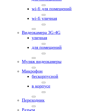
wi-fi для помещений
wi-fi уличная
Видеокамера 3G-4G
уличная
для помещений
Муляж видеокамеры
Микрофон
бескорпусной
в корпусе
Переходник
Разъем