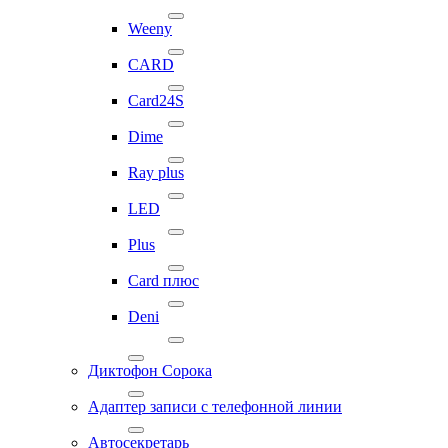
Weeny
CARD
Card24S
Dime
Ray plus
LED
Plus
Card плюс
Deni
Диктофон Сорока
Адаптер записи с телефонной линии
Автосекретарь