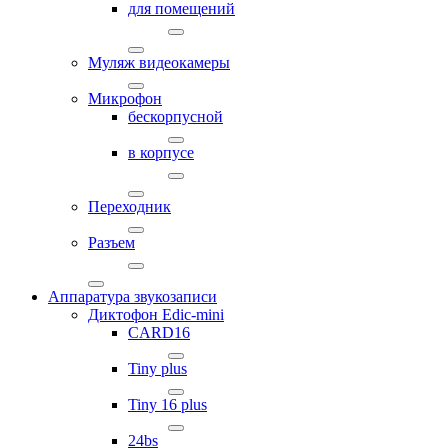
для помещений
Муляж видеокамеры
Микрофон
бескорпусной
в корпусе
Переходник
Разъем
Аппаратура звукозаписи
Диктофон Edic-mini
CARD16
Tiny plus
Tiny 16 plus
24bs