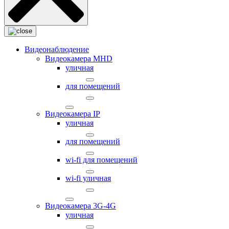
Видеонаблюдение
Видеокамера MНD
уличная
для помещений
Видеокамера IP
уличная
для помещений
wi-fi для помещений
wi-fi уличная
Видеокамера 3G-4G
уличная