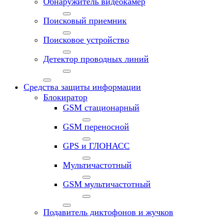
Обнаружитель видеокамер
Поисковый приемник
Поисковое устройство
Детектор проводных линий
Средства защиты информации
Блокиратор
GSM стационарный
GSM переносной
GPS и ГЛОНАСС
Мультичастотный
GSM мультичастотный
Подавитель диктофонов и жучков