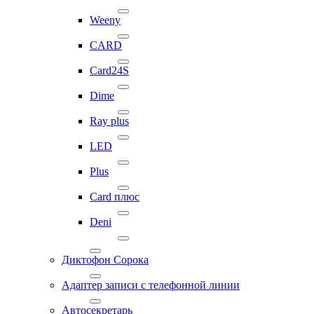
Weeny
CARD
Card24S
Dime
Ray plus
LED
Plus
Card плюс
Deni
Диктофон Сорока
Адаптер записи с телефонной линии
Автосекретарь