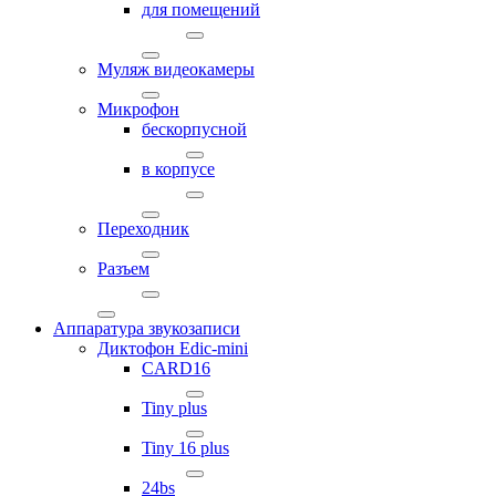
для помещений
Муляж видеокамеры
Микрофон
бескорпусной
в корпусе
Переходник
Разъем
Аппаратура звукозаписи
Диктофон Edic-mini
CARD16
Tiny plus
Tiny 16 plus
24bs