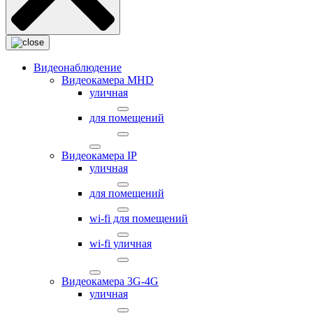
Видеонаблюдение
Видеокамера MНD
уличная
для помещений
Видеокамера IP
уличная
для помещений
wi-fi для помещений
wi-fi уличная
Видеокамера 3G-4G
уличная