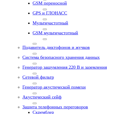
GSM переносной
GPS и ГЛОНАСС
Мультичастотный
GSM мультичастотный
Подавитель диктофонов и жучков
Система безопасного хранения данных
Генератор зашумления 220 В и заземления
Сетевой фильтр
Генератор акустической помехи
Акустический сейф
Защита телефонных переговоров
Скремблер