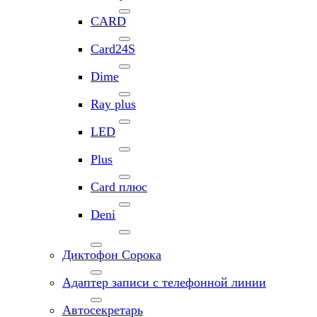
CARD
Card24S
Dime
Ray plus
LED
Plus
Card плюс
Deni
Диктофон Сорока
Адаптер записи с телефонной линии
Автосекретарь