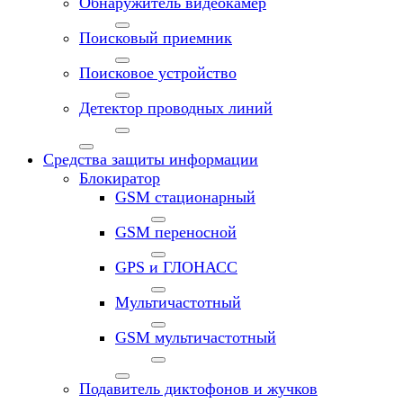
Обнаружитель видеокамер
Поисковый приемник
Поисковое устройство
Детектор проводных линий
Средства защиты информации
Блокиратор
GSM стационарный
GSM переносной
GPS и ГЛОНАСС
Мультичастотный
GSM мультичастотный
Подавитель диктофонов и жучков