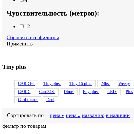
4
Чувствительность (метров):
12
Сбросить все фильтры
Применить
Tiny plus
CARD16
Tiny plus
Tiny 16 plus
24bs
Weeny
CARD
Card24S
Dime
Ray plus
LED
Plus
Card плюс
Deni
Сортировать по
цена
цена
названию
в наличии
▼
▲
фильтр по товарам