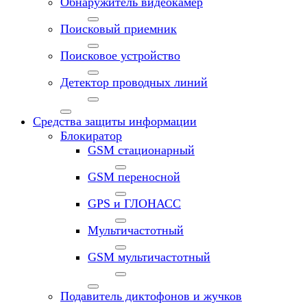
Обнаружитель видеокамер
Поисковый приемник
Поисковое устройство
Детектор проводных линий
Средства защиты информации
Блокиратор
GSM стационарный
GSM переносной
GPS и ГЛОНАСС
Мультичастотный
GSM мультичастотный
Подавитель диктофонов и жучков