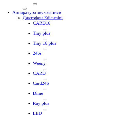
Аппаратура звукозаписи
Диктофон Edic-mini
CARD16
Tiny plus
Tiny 16 plus
24bs
Weeny
CARD
Card24S
Dime
Ray plus
LED