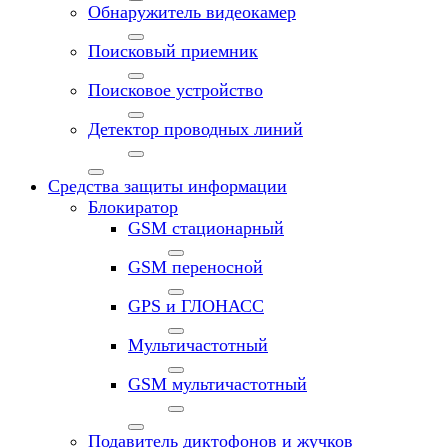
Обнаружитель видеокамер
Поисковый приемник
Поисковое устройство
Детектор проводных линий
Средства защиты информации
Блокиратор
GSM стационарный
GSM переносной
GPS и ГЛОНАСС
Мультичастотный
GSM мультичастотный
Подавитель диктофонов и жучков