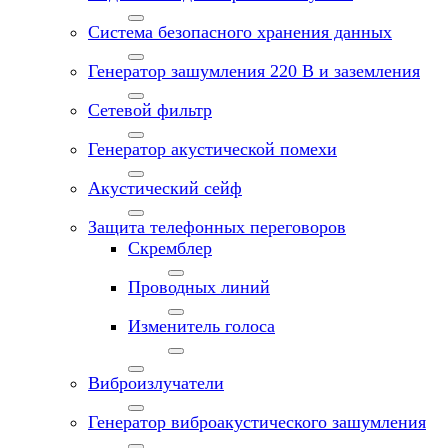
Система безопасного хранения данных
Генератор зашумления 220 В и заземления
Сетевой фильтр
Генератор акустической помехи
Акустический сейф
Защита телефонных переговоров
Скремблер
Проводных линий
Изменитель голоса
Виброизлучатели
Генератор виброакустического зашумления