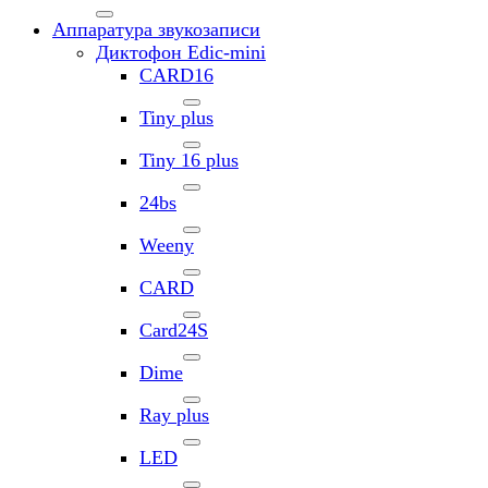
Аппаратура звукозаписи
Диктофон Edic-mini
CARD16
Tiny plus
Tiny 16 plus
24bs
Weeny
CARD
Card24S
Dime
Ray plus
LED