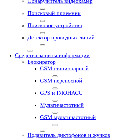
Обнаружитель видеокамер
Поисковый приемник
Поисковое устройство
Детектор проводных линий
Средства защиты информации
Блокиратор
GSM стационарный
GSM переносной
GPS и ГЛОНАСС
Мультичастотный
GSM мультичастотный
Подавитель диктофонов и жучков