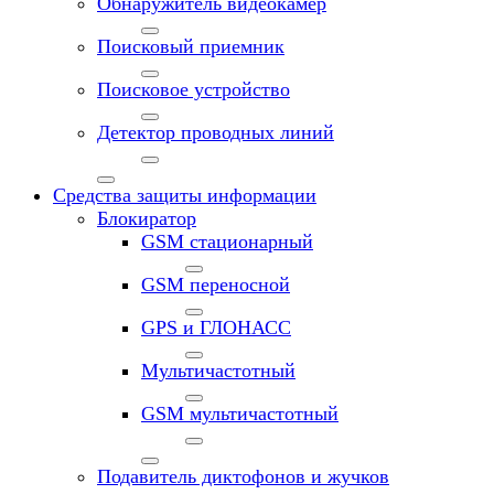
Обнаружитель видеокамер
Поисковый приемник
Поисковое устройство
Детектор проводных линий
Средства защиты информации
Блокиратор
GSM стационарный
GSM переносной
GPS и ГЛОНАСС
Мультичастотный
GSM мультичастотный
Подавитель диктофонов и жучков