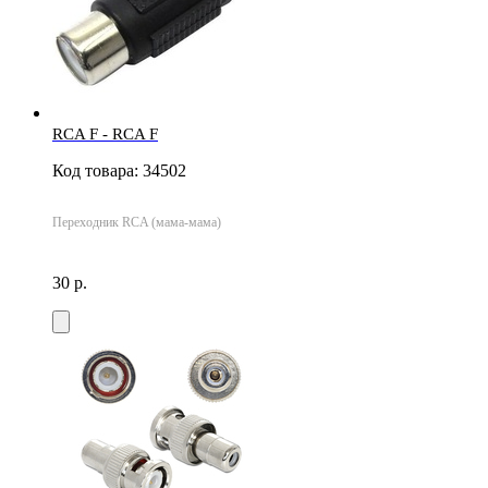
RCA F - RCA F
Код товара: 34502
Переходник RCA (мама-мама)
30 р.