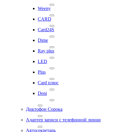
Weeny
CARD
Card24S
Dime
Ray plus
LED
Plus
Card плюс
Deni
Диктофон Сорока
Адаптер записи с телефонной линии
Автосекретарь