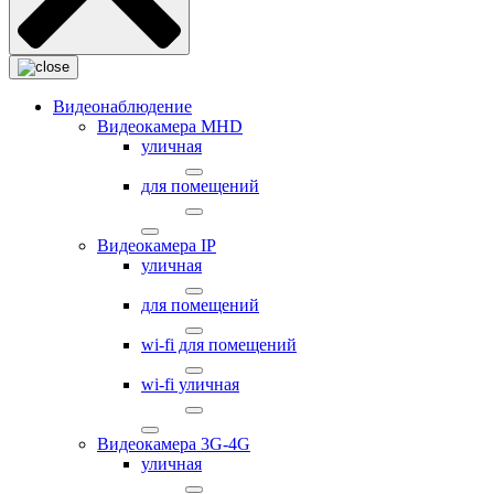
Видеонаблюдение
Видеокамера MНD
уличная
для помещений
Видеокамера IP
уличная
для помещений
wi-fi для помещений
wi-fi уличная
Видеокамера 3G-4G
уличная