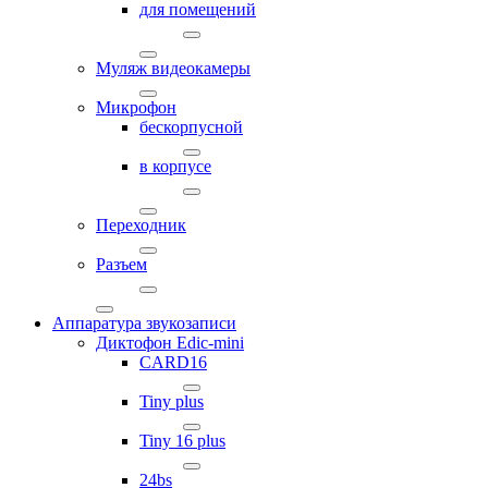
для помещений
Муляж видеокамеры
Микрофон
бескорпусной
в корпусе
Переходник
Разъем
Аппаратура звукозаписи
Диктофон Edic-mini
CARD16
Tiny plus
Tiny 16 plus
24bs